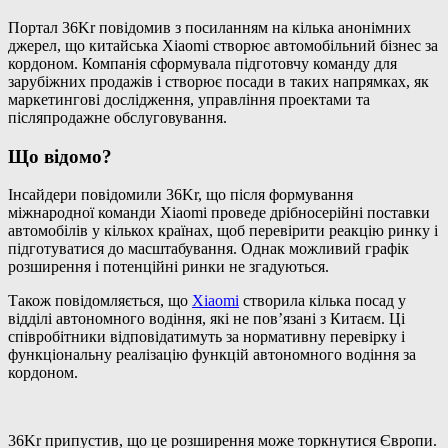
Портал 36Kr повідомив з посиланням на кілька анонімних
джерел, що китайська Xiaomi створює автомобільний бізнес за
кордоном. Компанія сформувала підготовчу команду для
зарубіжних продажів і створює посади в таких напрямках, як
маркетингові дослідження, управління проектами та
післяпродажне обслуговування.
Що відомо?
Інсайдери повідомили 36Kr, що після формування
міжнародної команди Xiaomi проведе дрібносерійні поставки
автомобілів у кількох країнах, щоб перевірити реакцію ринку і
підготуватися до масштабування. Однак можливий графік
розширення і потенційні ринки не згадуються.
Також повідомляється, що
Xiaomi
створила кілька посад у
відділі автономного водіння, які не пов’язані з Китаєм. Ці
співробітники відповідатимуть за нормативну перевірку і
функціональну реалізацію функцій автономного водіння за
кордоном.
36Kr припустив, що це розширення може торкнутися Європи.