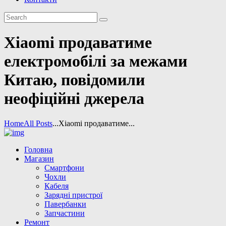
Xiaomi продаватиме
електромобілі за межами
Китаю, повідомили
неофіційні джерела
Home
All Posts
...
Xiaomi продаватиме...
Головна
Магазин
Смартфони
Чохли
Кабеля
Зарядні пристрої
Павербанки
Запчастини
Ремонт