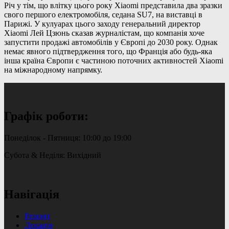
Річ у тім, що влітку цього року Xiaomi представила два зразки
свого першого електромобіля, седана SU7, на виставці в
Парижі. У кулуарах цього заходу генеральний директор
Xiaomi Лей Цзюнь сказав журналістам, що компанія хоче
запустити продажі автомобілів у Європі до 2030 року. Однак
немає явного підтвердження того, що Франція або будь-яка
інша країна Європи є частиною поточних активностей Xiaomi
на міжнародному напрямку.
Графік роботи:
Понеділок - Пятниця: 10:00 до 19:00
Субота & Неділя: Вихідний
Навігація
Ремонт
Локація