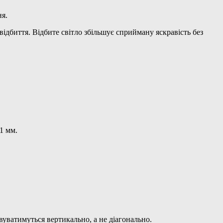
ня.
ідбиття. Відбите світло збільшує сприйману яскравість без
1 мм.
вуватимуться вертикально, а не діагонально.