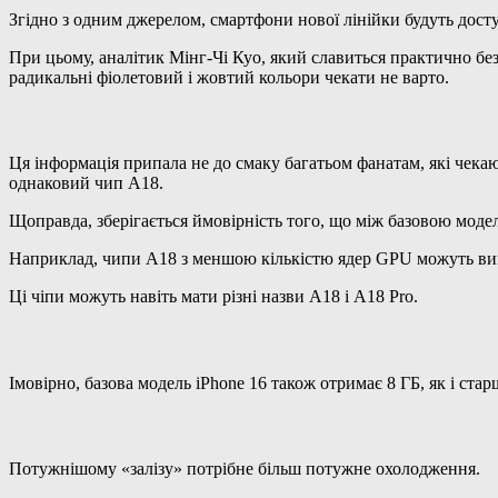
Згідно з одним джерелом, смартфони нової лінійки будуть досту
При цьому, аналітик Мінг-Чі Куо, який славиться практично бе
радикальні фіолетовий і жовтий кольори чекати не варто.
Ця інформація припала не до смаку багатьом фанатам, які чекают
однаковий чип A18.
Щоправда, зберігається ймовірність того, що між базовою моделл
Наприклад, чипи A18 з меншою кількістю ядер GPU можуть вико
Ці чіпи можуть навіть мати різні назви A18 і A18 Pro.
Імовірно, базова модель iPhone 16 також отримає 8 ГБ, як і стар
Потужнішому «залізу» потрібне більш потужне охолодження.