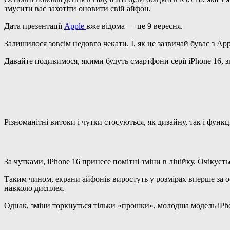
змусити вас захотіти оновити свій айфон.
Дата презентації
Apple
вже відома — це 9 вересня.
Залишилося зовсім недовго чекати. І, як це зазвичай буває з A
Давайте подивимося, якими будуть смартфони серії iPhone 16, з
Різноманітні витоки і чутки стосуються, як дизайну, так і функ
За чутками, iPhone 16 принесе помітні зміни в лінійку. Очікуєт
Таким чином, екрани айфонів виростуть у розмірах вперше за ос
навколо дисплея.
Однак, зміни торкнуться тільки «прошки», молодша модель iPh