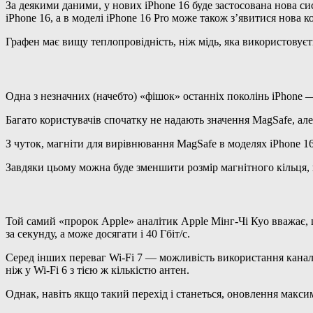
За деякими даними, у нових iPhone 16 буде застосована нова с
iPhone 16, а в моделі iPhone 16 Pro може також з’явитися нова 
Графен має вищу теплопровідність, ніж мідь, яка використовуєт
Одна з незначних (начебто) «фішок» останніх поколінь iPhone 
Багато користувачів спочатку не надають значення MagSafe, ал
З чуток, магніти для вирівнювання MagSafe в моделях iPhone 1
Завдяки цьому можна буде зменшити розмір магнітного кільця, н
Той самий «пророк Apple» аналітик Apple Мінг-Чі Куо вважає, щ
за секунду, а може досягати і 40 Гбіт/с.
Серед інших переваг Wi-Fi 7 — можливість використання каналів
ніж у Wi-Fi 6 з тією ж кількістю антен.
Однак, навіть якщо такий перехід і станеться, оновлення макс