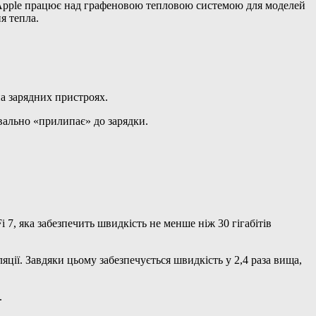
к, Apple працює над графеновою тепловою системою для моделей
я тепла.
на зарядних пристроях.
вально «прилипає» до зарядки.
 7, яка забезпечить швидкість не менше ніж 30 гігабітів
ції. Завдяки цьому забезпечується швидкість у 2,4 раза вища,
.