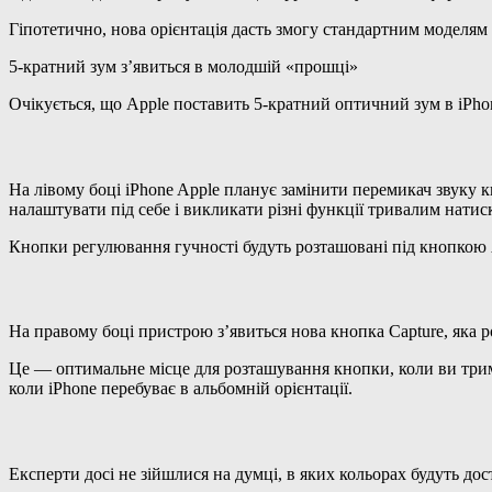
Гіпотетично, нова орієнтація дасть змогу стандартним моделям i
5-кратний зум з’явиться в молодшій «прошці»
Очікується, що Apple поставить 5-кратний оптичний зум в iPho
На лівому боці iPhone Apple планує замінити перемикач звуку кн
налаштувати під себе і викликати різні функції тривалим натис
Кнопки регулювання гучності будуть розташовані під кнопкою 
На правому боці пристрою з’явиться нова кнопка Capture, яка
Це — оптимальне місце для розташування кнопки, коли ви трима
коли iPhone перебуває в альбомній орієнтації.
Експерти досі не зійшлися на думці, в яких кольорах будуть дос