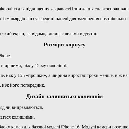
ікролінз для підвищення яскравості і зниження енергоспоживан
 мільярдів лінз усередині панелі для зменшення внутрішнього в
а який екран, як відомо, впливає вельми відчутно.
Розміри корпусу
Phone.
і ширшими, ніж у 15-му поколінні.
ьше, ніж у 15-ї «прошки», а ширина виростає трохи менше, ніж на 
, ніж його попередник.
Дизайн залишиться колишнім
ряд чи виправдаються.
ишаться колишніми.
локу камер для базової моделі iPhone 16. Модулі камери розташо