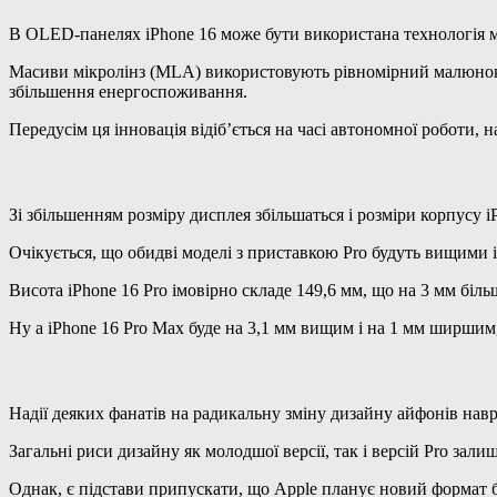
В OLED-панелях iPhone 16 може бути використана технологія м
Масиви мікролінз (MLA) використовують рівномірний малюнок із
збільшення енергоспоживання.
Передусім ця інновація відіб’ється на часі автономної роботи, н
Зі збільшенням розміру дисплея збільшаться і розміри корпусу i
Очікується, що обидві моделі з приставкою Pro будуть вищими 
Висота iPhone 16 Pro імовірно складе 149,6 мм, що на 3 мм біл
Ну а iPhone 16 Pro Max буде на 3,1 мм вищим і на 1 мм ширшим
Надії деяких фанатів на радикальну зміну дизайну айфонів нав
Загальні риси дизайну як молодшої версії, так і версій Pro зал
Однак, є підстави припускати, що Apple планує новий формат б