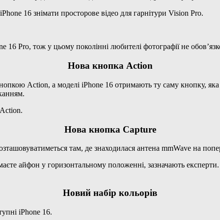
Phone 16 знімати просторове відео для гарнітури Vision Pro.
ne 16 Pro, тож у цьому поколінні любителі фотографії не обов’яз
Нова кнопка Action
опкою Action, а моделі iPhone 16 отримають ту саму кнопку, яка 
канням.
Action.
Нова кнопка Capture
 розташовуватиметься там, де знаходилася антена mmWave на поп
єте айфон у горизонтальному положенні, зазначають експерти. В
Новий набір кольорів
тупні iPhone 16.