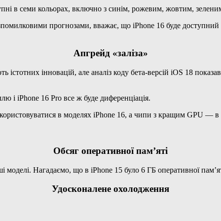
пні в семи кольорах, включно з синім, рожевим, жовтим, зеленим
зпомилковими прогнозами, вважає, що iPhone 16 буде доступний у
Апгрейд «заліза»
ь істотних інновацій, але аналіз коду бета-версій iOS 18 показа
ю і iPhone 16 Pro все ж буде диференціація.
ристовуватися в моделях iPhone 16, а чипи з кращим GPU — в i
Обсяг оперативної пам’яті
ші моделі. Нагадаємо, що в iPhone 15 було 6 ГБ оперативної пам’ят
Удосконалене охолодження