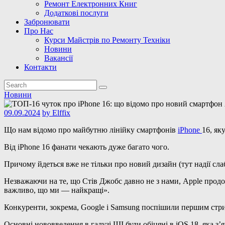
Ремонт Електронних Книг
Додаткові послуги
Забронювати
Про Нас
Курси Майстрів по Ремонту Техніки
Новини
Вакансії
Контакти
Новини
09.09.2024
by
Elffix
Що нам відомо про майбутню лінійку смартфонів
iPhone
16, як
Від iPhone 16 фанати чекають дуже багато чого.
Причому йдеться вже не тільки про новий дизайн (тут надії сл
Незважаючи на те, що Стів Джобс давно не з нами, Apple продо
важливо, що ми — найкращі».
Конкуренти, зокрема, Google і Samsung поспішили першим стриб
Основні нововведення в галузі ШІ були обіцяні в iOS 18, яка з