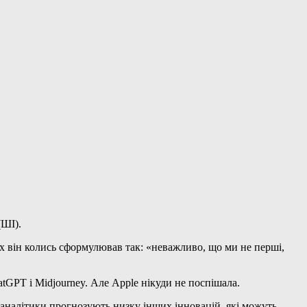
(ШІ).
х він колись сформулював так: «неважливо, що ми не перші,
tGPT і Midjourney. Але Apple нікуди не поспішала.
о аналітики прогнозують низку інших інновацій, які можуть