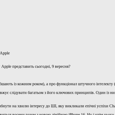
у Apple представить сьогодні, 9 вересня?
абшають із кожним роком), а про функціонал штучного інтелекту 
вжує слідувати багатьом з його ключових принципів. Один із ни
нути на хвилю інтересу до ШІ, яку викликали епічні успіхи Cha
’явиться восени разом з новою лінійкою iPhone 16. Ну і крім цьог