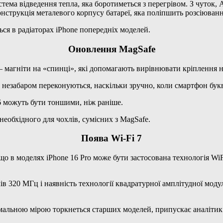
истема відведення тепла, яка боротиметься з перегрівом. З чуто
конструкція металевого корпусу батареї, яка поліпшить розсіюванн
ься в радіаторах iPhone попередніх моделей.
Оновлення MagSafe
— магніти на «спинці», які допомагають вирівнювати кріплення 
е незабаром переконуються, наскільки зручно, коли смартфон бук
6 можуть бути тоншими, ніж раніше.
еобхідного для чохлів, сумісних з MagSafe.
Поява Wi-Fi 7
о в моделях iPhone 16 Pro може бути застосована технологія WiFi
 320 МГц і наявність технології квадратурної амплітудної модуля
имальною мірою торкнеться старших моделей, припускає аналітик