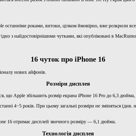
pple останніми роками, витоки, цілком ймовірно, вже розкрили вс
гідно з найдостовірнішими чутками, які опубліковані в MacRumors
16 чуток про iPhone 16
ціоналу нових айфонів.
Розміри дисплея
ься, що Apple збільшить розмір екрана iPhone 16 Pro до 6,3 дюйма
танні 4−5 років. При цьому загальні розміри не зміняться (див.
one 16 отримає дисплей звичного розміру — 6,1 дюйма.
Технологія дисплея