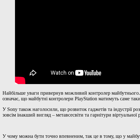
Найбільше уваги привернув можливий контролер майбутнього. Ге
означає, що майбутні контролери PlayStation матимуть саме так
У Sony також наголосили, що розвиток гаджетів та індустрії 
зовсім інакший вигляд – метавсесвіти та гарнітури віртуальної
У чому можна бути точно впевненим, так це в тому, що у майбут