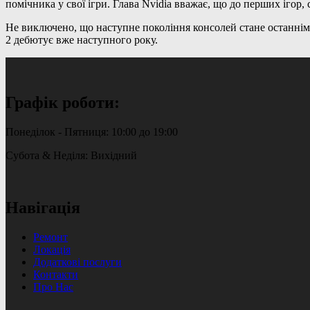
помічника у свої ігри. Глава Nvidia вважає, що до перших ігор
Не виключено, що наступне покоління консолей стане останнім,
2 дебютує вже наступного року.
Графік роботи:
Понеділок - Пятниця: 10:00 до 19:00
Субота & Неділя: Вихідний
Навігація
Ремонт
Локація
Додаткові послуги
Контакти
Про Нас