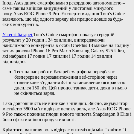
Іноді Asus дивує смартфонами з рекордною автономністю –
саме таким вийшов випущений у листопаді минулого
року Asus ROG Phone 9 Pro. Експерти видання Tom’s Guide
заявляють, що від одного заряду він працює довше за будь-
яких конкурентів.
У тесті батареї
Tom’s Guide смартфон показує середній
результат у 20 годин і 34 хвилини, випереджаючи
найближчого конкурента в особі OnePlus 13 майже на годину і
затьмарюючи iPhone 16 Pro Max з Samsung Galaxy S25 Ultra,
які набрали 17 годин 17 хвилин і 17 годин 14 хвилин
відповідно.
Тест на час роботи батареї смартфона передбачає
безперервне перезавантаження веб-сторінок через
стільникове з’єднання 4G зі встановленою яскравістю
дисплея 150 ніт. Цей процес триває доти, доки в нього
не скінчиться заряд.
Така довговічність не виникає з нізвідки. Звісно, акумулятор
місткістю 5800 мАг відіграє велику роль, але Asus ROG Phone
9 Pro також пожинає плоди нового чипсета Snapdragon 8 Elite і
його ефективнішої продуктивності.
Крім того, важливу роль відіграє оптимізація між “залізом” і