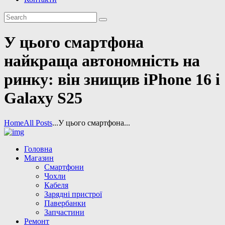
У цього смартфона
найкраща автономність на
ринку: він знищив iPhone 16 і
Galaxy S25
Home
All Posts
...
У цього смартфона...
Головна
Магазин
Смартфони
Чохли
Кабеля
Зарядні пристрої
Павербанки
Запчастини
Ремонт