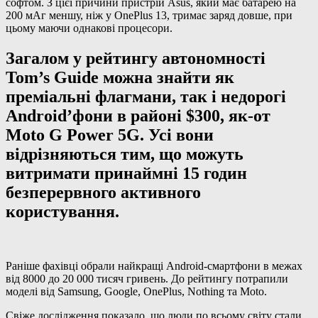
софтом. З цієї причини пристрій Asus, який має батарею на
200 мАг меншу, ніж у OnePlus 13, тримає заряд довше, при
цьому маючи однакові процесори.
Загалом у рейтингу автономності
Tom’s Guide можна знайти як
преміальні флагмани, так і недорогі
Android’фони в районі $300, як-от
Moto G Power 5G. Усі вони
відрізняються тим, що можуть
витримати принаймні 15 годин
безперервного активного
користування.
Раніше фахівці обрали найкращі Android-смартфони в межах
від 8000 до 20 000 тисяч гривень. До рейтингу потрапили
моделі від Samsung, Google, OnePlus, Nothing та Moto.
Свіже дослідження показало, що люди по всьому світу стали