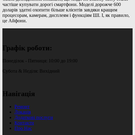
частіше купувати дорогі смартфони. Моделі дорожче 600
доларів здатні охопити більше клієнтів завдяки кращим
процесорам, камерам, дисплеям і функціям ШІ. І, як правило,
це Айфони.
Графік роботи:
Понеділок - Пятниця: 10:00 до 19:00
Субота & Неділя: Вихідний
Навігація
Ремонт
Локація
Додаткові послуги
Контакти
Про Нас