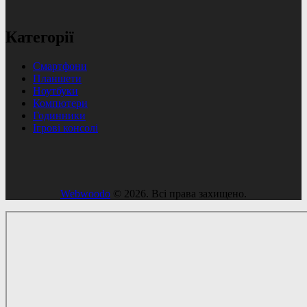
Категорії
Смартфони
Планшети
Ноутбуки
Компютери
Годинники
Ігрові консолі
Webwoodo
© 2026. Всі права захищено.