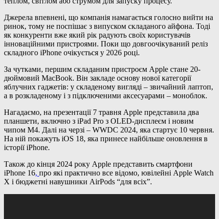
теплом, світлом або струмом для запуску процесу.
Джерела впевнені, що компанія намагається голосно вийти на
ринок, тому не поспішає з випуском складаного айфона. Тоді
як конкуренти вже який рік радують своїх користувачів
інноваційними пристроями. Поки що довгоочікуваний реліз
складного iPhone очікується у 2026 році.
За чутками, першим складаним пристроєм Apple стане 20-
дюймовий MacBook. Він закладе основу нової категорії
яблучних гаджетів: у складеному вигляді – звичайний лаптоп,
а в розкладеному і з підключеними аксесуарами – моноблок.
Нагадаємо, на презентації 7 травня Apple представила два
планшети, включно з iPad Pro з OLED-дисплеєм і новим
чипом M4. Далі на черзі – WWDC 2024, яка стартує 10 червня.
На ній покажуть iOS 18, яка принесе найбільше оновлення в
історії iPhone.
Також до кінця 2024 року Apple представить смартфони
iPhone 16
,
про які практично все відомо, ювілейні Apple Watch
X і бюджетні навушники AirPods “для всіх”.