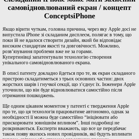
самовідновлюваний екран / концепт
ConceptsiPhone
Якщо вірити чуткам, головна причина, через яку Apple досі не
випустила iPhone зі складаним дисплеєм, полягає в тому, що
поки їй не вдалося створити дизайн, який би відповідає
високим стандартам якості та довговічності. Можливо,
розв’язування проблеми вже не за горами.
Купертинівці запатентували технологію створення
унікального самовідновлюваного екрана.
В описі патенту докладно йдеться про те, як екран складаного
пристрою складатиметься з трьох основних частин: двох
жорстких шарів і гнучкої секції, що з’єднує їх. Інженери Apple
уточнили, що він буде відновлюватися самостійно після
отримання пошкоджень.
Ще одним цікавим моментом у патенті є твердження Apple
про те, що ця технологія працюватиме автономно, однак за
необхідності її можна буде самостійно “ініціювати або
прискорювати зовнішнім впливом”. Інші подробиці не
розкриваються. Експерти вважають, що все це передбачає
також появу якихось нових провідників, які будуть впливати