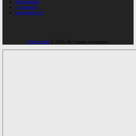
Компютери
Годинники
Ігрові консолі
Webwoodo
© 2026. Всі права захищено.