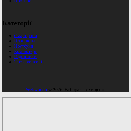
Про Нас
Категорії
Смартфони
Планшети
Ноутбуки
Компютери
Годинники
Ігрові консолі
Webwoodo
© 2026. Всі права захищено.