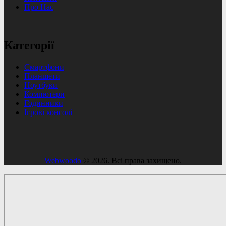
Про Нас
Категорії
Смартфони
Планшети
Ноутбуки
Компютери
Годинники
Ігрові консолі
Webwoodo
© 2026. Всі права захищено.