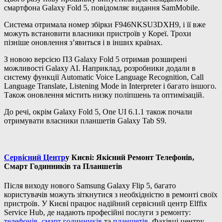
смартфона Galaxy Fold 5, повідомляє видання SamMobile.
Система отримала номер збірки F946NKSU3DXH9, і її вже
можуть встановити власники пристроїв у Кореї. Трохи
пізніше оновлення з’явиться і в інших країнах.
З новою версією ПЗ Galaxy Fold 5 отримав розширені
можливості Galaxy AI. Наприклад, розробники додали в
систему функції Automatic Voice Language Recognition, Call
Language Translate, Listening Mode in Interpreter і багато іншого.
Також оновлення містить низку поліпшень та оптимізацій.
До речі, окрім Galaxy Fold 5, One UI 6.1.1 також почали
отримувати власники планшетів Galaxy Tab S9.
Сервісний Центр
у Києві: Якісний Ремонт Телефонів,
Смарт Годинників та Планшетів
Після виходу нового Samsung Galaxy Flip 5, багато
користувачів можуть зіткнутися з необхідністю в ремонті своїх
пристроїв. У Києві працює надійний сервісний центр Elffix
Service Hub, де надають професійні послуги з ремонту:
телефонів
,
смарт годинників
та
планшетів.
Фахівці центру