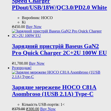
Speed Charger
PDout/USB/18W/QC3.0/PD2.0 White
Виробник: HOCO
Кі
₴
450
.
00
Buy Now
Зарядний пристрій Baseus GaN2
Pro Quick Charger 2C+2U 100W EU
₴
1,700
.
00
Buy Now
Розпродаж!
Зарядне мережеве HOCO C81A
Asombroso (1USB 2.1A) Type-C
Кількість USB-портів: 1<
Оригінальна
Поточна
₴
379
.
00
₴
300
.
00
Buy Now