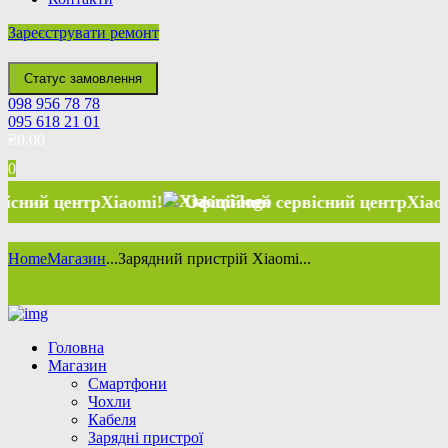
Зареєструвати ремонт
Статус замовлення
098 956 78 78
095 618 21 01
₴
0.00
0
 центр
Xiaomi
!
Офіційний сервісний центр
Xiaomi
!
Home
Магазин
...
Зарядний пристрій Xiaomi...
Головна
Магазин
Смартфони
Чохли
Кабеля
Зарядні пристрої