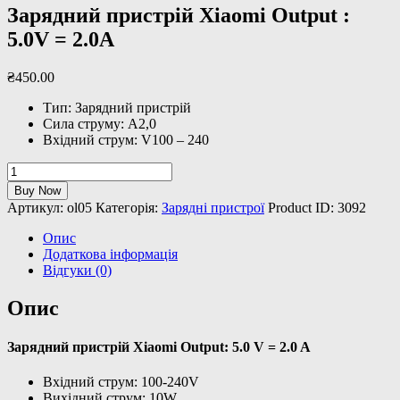
Зарядний пристрій Xiaomi Output :
5.0V = 2.0A
₴
450
.
00
Тип: Зарядний пристрій
Сила струму: А2,0
Вхідний струм: V100 – 240
Зарядний
пристрій
Buy Now
Xiaomi
Артикул:
ol05
Категорія:
Зарядні пристрої
Product ID:
3092
Output
:
Опис
5.0V
Додаткова інформація
=
Відгуки (0)
2.0A
кількість
Опис
Зарядний пристрій Xiaomi Output: 5.0 V = 2.0 A
Вхідний струм: 100-240V
Вихідний струм: 10W