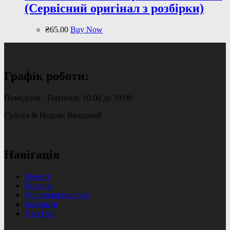
(Сервісний оригінал з розбірки)
₴
65
.
00
Buy Now
Графік роботи:
Понеділок - Пятниця: 10:00 до 19:00
Субота & Неділя: Вихідний
Навігація
Ремонт
Локація
Додаткові послуги
Контакти
Про Нас