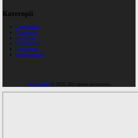
Категорії
Смартфони
Планшети
Ноутбуки
Компютери
Годинники
Ігрові консолі
Webwoodo
© 2026. Всі права захищено.