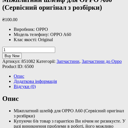
(Сервісний оригінал з розбірки)
₴
100
.
00
Виробник: OPPO
Модель телефону: OPPO A60
Клас якості: Original
Міжплатний
шлейф
Buy Now
для
Артикул:
851082
Категорії:
Запчастини
,
Запчастини до Oppo
OPPO
Product ID:
6500
A60
(Сервісний
Опис
оригінал
Додаткова інформація
з
Відгуки (0)
розбірки)
кількість
Опис
Міжплатний шлейф для OPPO A60 (Сервісний оригінал
з розбірки)
Купуючи б/в товар з гарантією Ви нічим не ризикуєте. У
разі виникнення проблеми в роботі, його можливо