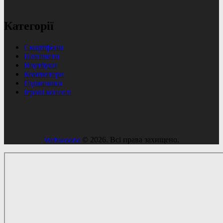
Категорії
Смартфони
Планшети
Ноутбуки
Компютери
Годинники
Ігрові консолі
Webwoodo
© 2026. Всі права захищено.