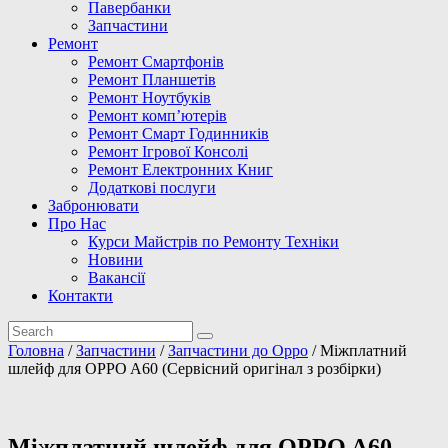
Павербанки
Запчастини
Ремонт
Ремонт Смартфонів
Ремонт Планшетів
Ремонт Ноутбуків
Ремонт комп’ютерів
Ремонт Смарт Годинників
Ремонт Ігрової Консолі
Ремонт Електронних Книг
Додаткові послуги
Забронювати
Про Нас
Курси Майстрів по Ремонту Техніки
Новини
Вакансії
Контакти
Головна
/
Запчастини
/
Запчастини до Oppo
/ Міжплатний
шлейф для OPPO A60 (Сервісний оригінал з розбірки)
Міжплатний шлейф для OPPO A60