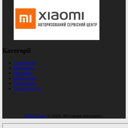
Категорії
Смартфони
Планшети
Ноутбуки
Компютери
Годинники
Ігрові консолі
Webwoodo
© 2026. Всі права захищено.