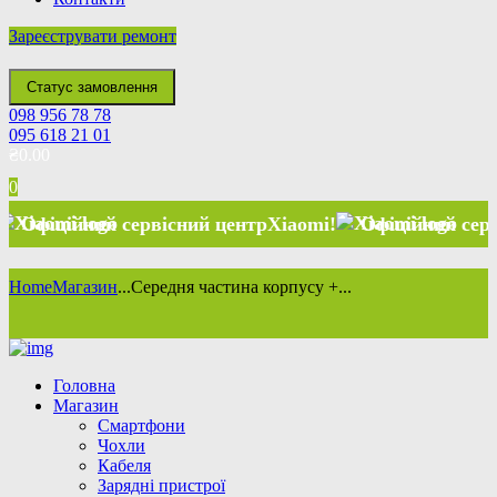
Зареєструвати ремонт
Статус замовлення
098 956 78 78
095 618 21 01
₴
0.00
0
ійний сервісний центр
Xiaomi
!
Офіційний сервісний 
Home
Магазин
...
Середня частина корпусу +...
Головна
Магазин
Смартфони
Чохли
Кабеля
Зарядні пристрої