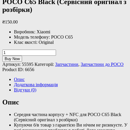
POCO C65 Black (Сервісний оригінал з
розбірки)
₴
150
.
00
Виробник: Xiaomi
Модель телефону: POCO C65
Клас якості: Original
Середня
частина
Buy Now
корпусу
Артикул:
55595
Категорії:
Запчастини
,
Запчастини до POCO
+
Product ID:
6656
NFC
для
Опис
POCO
Додаткова інформація
C65
Відгуки (0)
Black
(Сервісний
Опис
оригінал
з
Середня частина корпусу + NFC для POCO C65 Black
розбірки)
(Сервісний оригінал з розбірки)
кількість
Купуючи б/в товар з гарантією Ви нічим не ризикуєте. У