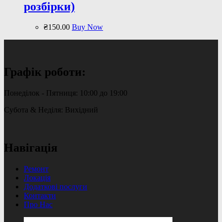
розбірки)
₴
150
.
00
Buy Now
Графік роботи:
Понеділок - Пятниця: 10:00 до 19:00
Субота & Неділя: Вихідний
Навігація
Ремонт
Локація
Додаткові послуги
Контакти
Про Нас