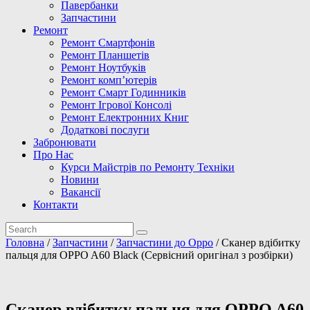
Павербанки
Запчастини
Ремонт
Ремонт Смартфонів
Ремонт Планшетів
Ремонт Ноутбуків
Ремонт комп’ютерів
Ремонт Смарт Годинників
Ремонт Ігрової Консолі
Ремонт Електронних Книг
Додаткові послуги
Забронювати
Про Нас
Курси Майстрів по Ремонту Техніки
Новини
Вакансії
Контакти
Головна
/
Запчастини
/
Запчастини до Oppo
/ Сканер вдібитку
пальця для OPPO A60 Black (Сервісний оригінал з розбірки)
Сканер вдібитку пальця для OPPO A60