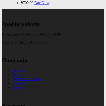
₴
700
.
00
Buy Now
Графік роботи:
Понеділок - Пятниця: 10:00 до 19:00
Субота & Неділя: Вихідний
Навігація
Ремонт
Локація
Додаткові послуги
Контакти
Про Нас
Категорії