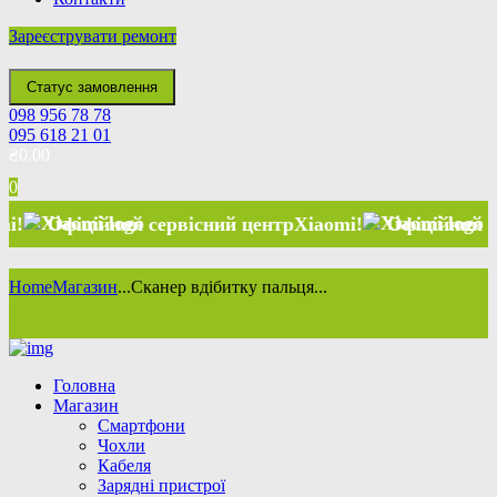
Зареєструвати ремонт
Статус замовлення
098 956 78 78
095 618 21 01
₴
0.00
0
Офіційний сервісний центр
Xiaomi
!
Офіційний сервіс
Home
Магазин
...
Сканер вдібитку пальця...
Головна
Магазин
Смартфони
Чохли
Кабеля
Зарядні пристрої