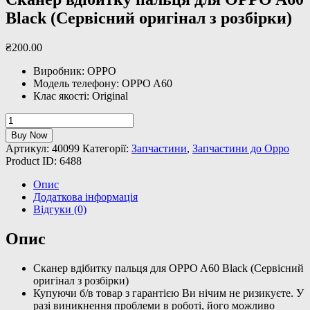
Black (Сервісний оригінал з розбірки)
₴
200
.
00
Виробник: OPPO
Модель телефону: OPPO A60
Клас якості: Original
Сканер
вдібитку
Buy Now
пальця
Артикул:
40099
Категорії:
Запчастини
,
Запчастини до Oppo
для
Product ID:
6488
OPPO
A60
Опис
Black
Додаткова інформація
(Сервісний
Відгуки (0)
оригінал
з
Опис
розбірки)
кількість
Сканер вдібитку пальця для OPPO A60 Black (Сервісний
оригінал з розбірки)
Купуючи б/в товар з гарантією Ви нічим не ризикуєте. У
разі виникнення проблеми в роботі, його можливо