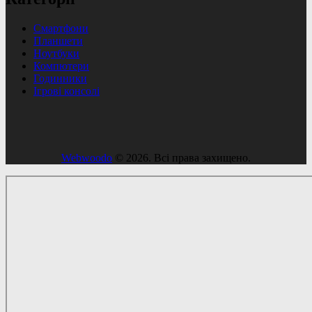
Смартфони
Планшети
Ноутбуки
Компютери
Годинники
Ігрові консолі
Webwoodo
© 2026. Всі права захищено.