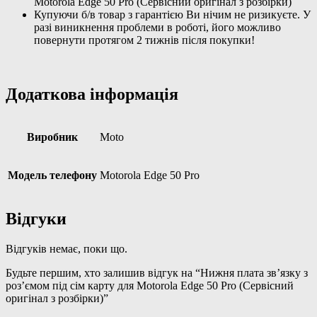
Motorola Edge 50 Pro (Сервісний оригінал з розбірки)
(Сервісний
Купуючи б/в товар з гарантією Ви нічим не ризикуєте. У
оригінал
разі виникнення проблеми в роботі, його можливо
з
повернути протягом 2 тижнів після покупки!
розбірки)
кількість
Додаткова інформація
Виробник
Moto
Модель телефону
Motorola Edge 50 Pro
Відгуки
Відгуків немає, поки що.
Будьте першим, хто залишив відгук на “Нижня плата звʼязку з
розʼємом під сім карту для Motorola Edge 50 Pro (Сервісний
оригінал з розбірки)”