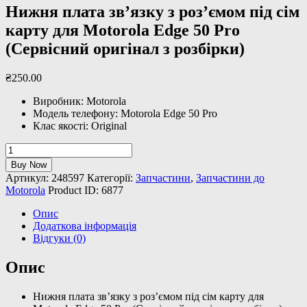
Нижня плата звʼязку з розʼємом під сім
карту для Motorola Edge 50 Pro
(Сервісний оригінал з розбірки)
₴
250
.
00
Виробник: Motorola
Модель телефону: Motorola Edge 50 Pro
Клас якості: Original
Нижня
плата
Buy Now
звʼязку
Артикул:
248597
Категорії:
Запчастини
,
Запчастини до
з
Motorola
Product ID:
6877
розʼємом
під
Опис
сім
Додаткова інформація
карту
Відгуки (0)
для
Motorola
Опис
Edge
50
Нижня плата звʼязку з розʼємом під сім карту для
Pro