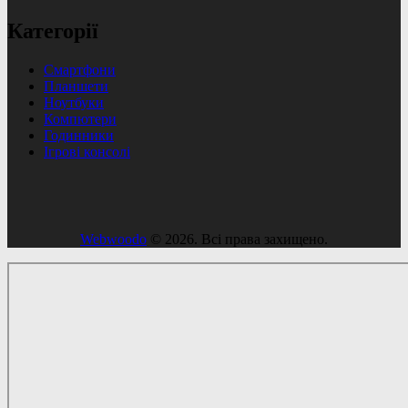
Категорії
Смартфони
Планшети
Ноутбуки
Компютери
Годинники
Ігрові консолі
Webwoodo
© 2026. Всі права захищено.