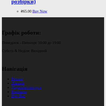
розбірки)
₴
65
.
00
Buy Now
Графік роботи:
Понеділок - Пятниця: 10:00 до 19:00
Субота & Неділя: Вихідний
Навігація
Ремонт
Локація
Додаткові послуги
Контакти
Про Нас