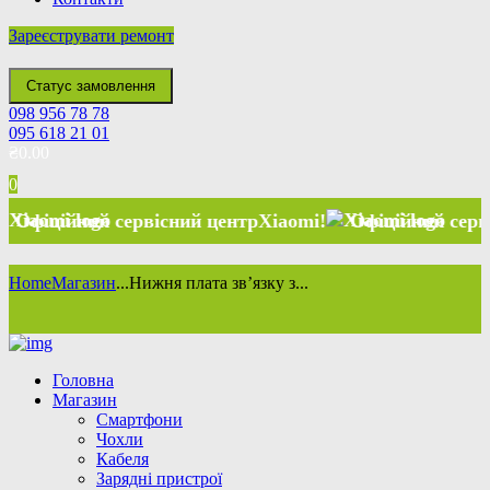
Зареєструвати ремонт
Статус замовлення
098 956 78 78
095 618 21 01
₴
0.00
0
ційний сервісний центр
Xiaomi
!
Офіційний сервісний
Home
Магазин
...
Нижня плата звʼязку з...
Головна
Магазин
Смартфони
Чохли
Кабеля
Зарядні пристрої