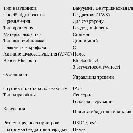
Тип навушників
Вакуумні / Внутрішньоканал
Спосіб підключення
Бездротове (TWS)
Призначення
Для смартфону
Тип кріплення
Без дод. кріплень
Матеріал амбушур
Силікон
Тип випромінювача
Динамічний
Наявність мікрофона
Є
Активне шумозаглушення (ANC)
Немає
Версія Bluetooth
Bluetooth 5.3
З регулятором гучності
Особливості
Управління треками
Ступінь пило-та вологозахисту
IP55
Тип управління
Сенсорне
Голосове керування
Керування
Прийняти/відхилити виклик
Роз’єм зарядного пристрою
USB Type-C
Підтримка бездротової зарядки
Немає