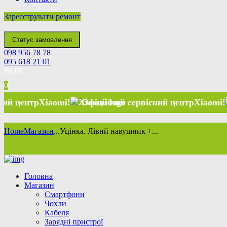
Зареєструвати ремонт
Статус замовлення
098 956 78 78
095 618 21 01
₴
0.00
0
Xiaomi
!
Офіційний сервісний центр
Xiaomi
!
Офіцій
Home
Магазин
...
Уцінка. Лівий навушник +...
Головна
Магазин
Смартфони
Чохли
Кабеля
Зарядні пристрої