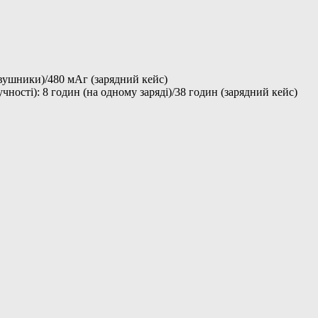
авушники)/480 мАг (зарядний кейс)
чності): 8 годин (на одному заряді)/38 годин (зарядний кейс)