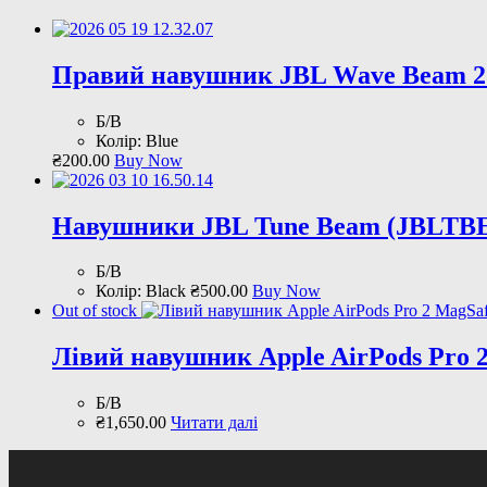
Правий навушник JBL Wave Beam 
Б/В
Колір: Blue
₴
200
.
00
Buy Now
Навушники JBL Tune Beam (JBLTBE
Б/В
Колір: Black
₴
500
.
00
Buy Now
Out of stock
Лівий навушник Apple AirPods Pro 2
Б/В
₴
1,650
.
00
Читати далі