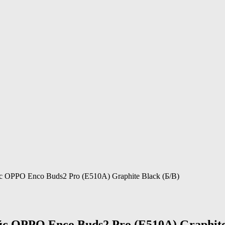
с OPPO Enco Buds2 Pro (E510A) Graphite Black (Б/В)
с OPPO Enco Buds2 Pro (E510A) Graphite