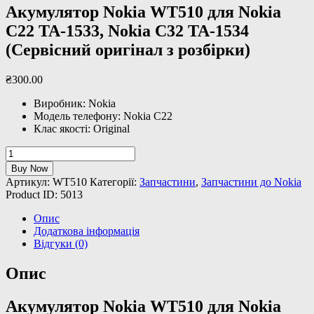
Акумулятор Nokia WT510 для Nokia
C22 TA-1533, Nokia C32 TA-1534
(Сервісний оригінал з розбірки)
₴
300
.
00
Виробник: Nokia
Модель телефону: Nokia C22
Клас якості: Original
Акумулятор
Nokia
Buy Now
WT510
Артикул:
WT510
Категорії:
Запчастини
,
Запчастини до Nokia
для
Product ID:
5013
Nokia
C22
Опис
TA-
Додаткова інформація
1533,
Відгуки (0)
Nokia
C32
Опис
TA-
1534
Акумулятор Nokia WT510 для Nokia
(Сервісний