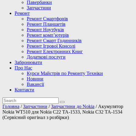
Павербанки
Запчастини
Ремонт
Ремонт Смартфонів
Ремонт Планшетів
Ремонт Ноутбуків
Ремонт комп’ютерів
Ремонт Смарт Годинників
Ремонт Ігрової Консолі
Ремонт Електронних Книг
Додаткові послуги
Забронювати
Про Нас
Курси Майстрів по Ремонту Техніки
Новини
Вакансії
Контакти
Головна
/
Запчастини
/
Запчастини до Nokia
/ Акумулятор
Nokia WT510 для Nokia C22 TA-1533, Nokia C32 TA-1534
(Сервісний оригінал з розбірки)