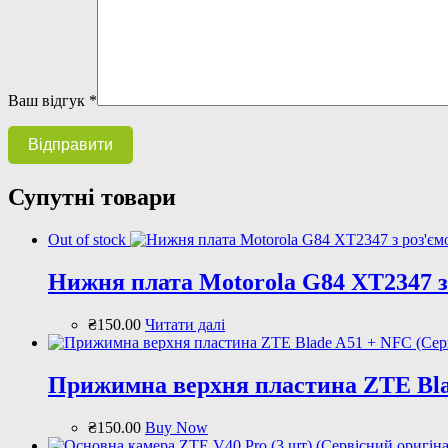
Ваш відгук
*
Супутні товари
Out of stock
Нижня плата Motorola G84 XT2347 з 
₴
150
.
00
Читати далі
Прижимна верхня пластина ZTE Blad
₴
150
.
00
Buy Now