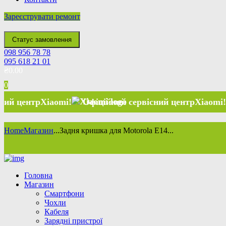
Зареєструвати ремонт
Статус замовлення
098 956 78 78
095 618 21 01
₴
0.00
0
Xiaomi
!
Офіційний сервісний центр
Xiaomi
!
Офіційн
Home
Магазин
...
Задня кришка для Motorola E14...
Головна
Магазин
Смартфони
Чохли
Кабеля
Зарядні пристрої