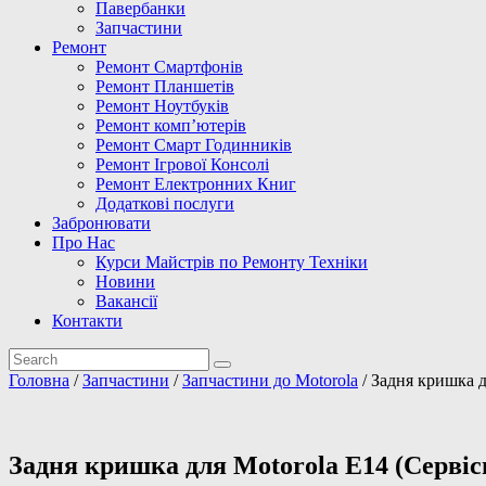
Павербанки
Запчастини
Ремонт
Ремонт Смартфонів
Ремонт Планшетів
Ремонт Ноутбуків
Ремонт комп’ютерів
Ремонт Смарт Годинників
Ремонт Ігрової Консолі
Ремонт Електронних Книг
Додаткові послуги
Забронювати
Про Нас
Курси Майстрів по Ремонту Техніки
Новини
Вакансії
Контакти
Головна
/
Запчастини
/
Запчастини до Motorola
/ Задня кришка д
Задня кришка для Motorola E14 (Сервісн