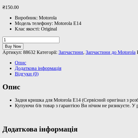
₴
150
.
00
Виробник: Motorola
Модель телефону: Motorola E14
Клас якості: Original
Задня
кришка
Buy Now
для
Артикул:
88632
Категорії:
Запчастини
,
Запчастини до Motorola
Motorola
E14
Опис
(Сервісний
Додаткова інформація
оригінал
Відгуки (0)
з
розбірки)
Опис
кількість
Задня кришка для Motorola E14 (Сервісний оригінал з роз
Купуючи б/в товар з гарантією Ви нічим не ризикуєте. У
Додаткова інформація