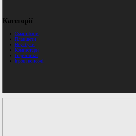
Категорії
Смартфони
Планшети
Ноутбуки
Компютери
Годинники
Ігрові консолі