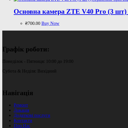
Основна камера ZTE V40 Pro (3 шт) 
₴
700
.
00
Buy Now
Графік роботи:
Понеділок - Пятниця: 10:00 до 19:00
Субота & Неділя: Вихідний
Навігація
Ремонт
Локація
Додаткові послуги
Контакти
Про Нас