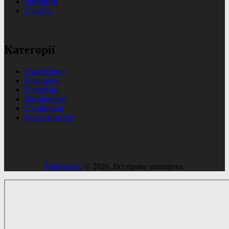
Контакти
Про Нас
Категорії
Смартфони
Планшети
Ноутбуки
Компютери
Годинники
Ігрові консолі
Webwoodo
© 2026. Всі права захищено.