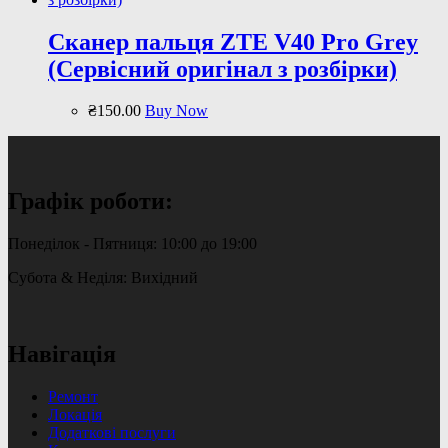
Сканер пальця ZTE V40 Pro Grey
(Сервісний оригінал з розбірки)
₴
150
.
00
Buy Now
Графік роботи:
Понеділок - Пятниця: 10:00 до 19:00
Субота & Неділя: Вихідний
Навігація
Ремонт
Локація
Додаткові послуги