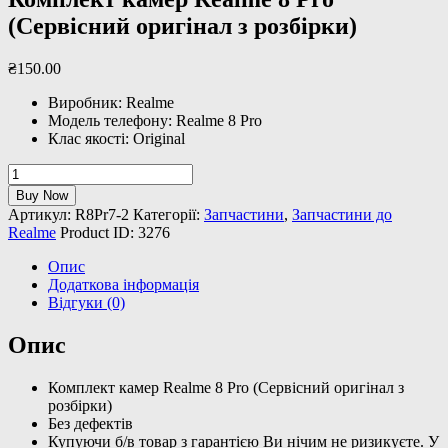
(Сервісний оригінал з розбірки)
₴
150
.
00
Виробник: Realme
Модель телефону: Realme 8 Pro
Клас якості: Original
Комплект
камер
Buy Now
Realme
Артикул:
R8Pr7-2
Категорії:
Запчастини
,
Запчастини до
8
Realme
Product ID:
3276
Pro
(Сервісний
Опис
оригінал
Додаткова інформація
з
Відгуки (0)
розбірки)
кількість
Опис
Комплект камер Realme 8 Pro (Сервісний оригінал з
розбірки)
Без дефектів
Купуючи б/в товар з гарантією Ви нічим не ризикуєте. У