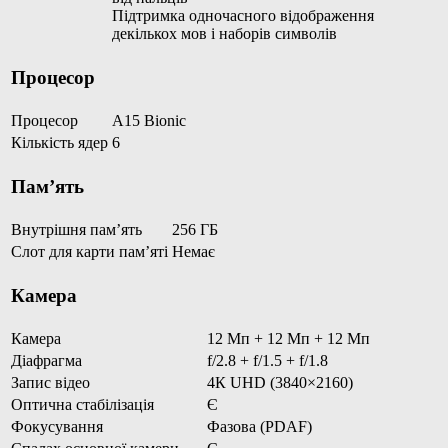
Підтримка одночасного відображення
декількох мов і наборів символів
Процесор
Процесор
A15 Bionic
Кількість ядер
6
Пам’ять
Внутрішня пам’ять
256 ГБ
Слот для карти пам’яті
Немає
Камера
Камера
12 Мп + 12 Мп + 12 Мп
Діафрагма
f/2.8 + f/1.5 + f/1.8
Запис відео
4К UHD (3840×2160)
Оптична стабілізація
Є
Фокусування
Фазова (PDAF)