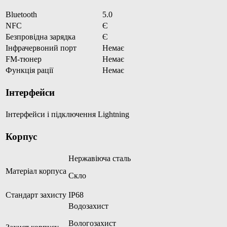
Bluetooth
5.0
NFC
Є
Безпровідна зарядка
Є
Інфрачервоний порт
Немає
FM-тюнер
Немає
Функція рації
Немає
Інтерфейси
Інтерфейси і підключення
Lightning
Корпус
Нержавіюча сталь
Матеріал корпуса
Скло
Стандарт захисту
IP68
Водозахист
Вологозахист