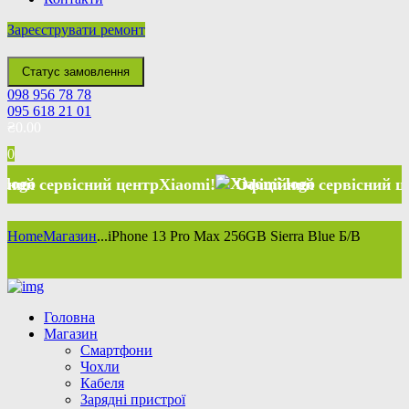
Зареєструвати ремонт
Статус замовлення
098 956 78 78
095 618 21 01
₴
0.00
0
сний центр
Xiaomi
!
Офіційний сервісний центр
Xiaom
Home
Магазин
...
iPhone 13 Pro Max 256GB Sierra Blue Б/В
Головна
Магазин
Смартфони
Чохли
Кабеля
Зарядні пристрої