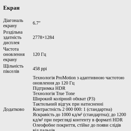
Екран
Діагональ
6.7″
екрану
Роздільна
здатність
2778×1284
дисплея
Частота
оновлення
120 Гц
екрану
Щільність
458 ppi
пікселів
Технологія ProMotion з адаптивною частотою
оновлення до 120 Гц
Підтримка HDR
Технологія True Tone
Широкий колірний обхват (P3)
Тактильний відгук при натисненні
Додатково
Контрастність 2 000 000: 1 (стандартна)
Яскравість до 1000 кд/м² (стандартна); до 1200
кд/м² при перегляді контенту в форматі HDR
Олеофобне покриття, стійке до появи слідів
від пальців