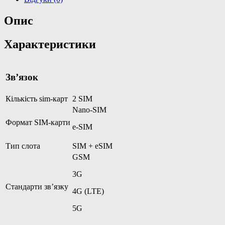
Б/
В
Опис
кількість
Характеристики
Зв’язок
Кількість sim-карт
2 SIM
Nano-SIM
Формат SIM-карти
e-SIM
Тип слота
SIM + eSIM
GSM
3G
Стандарти зв’язку
4G (LTE)
5G