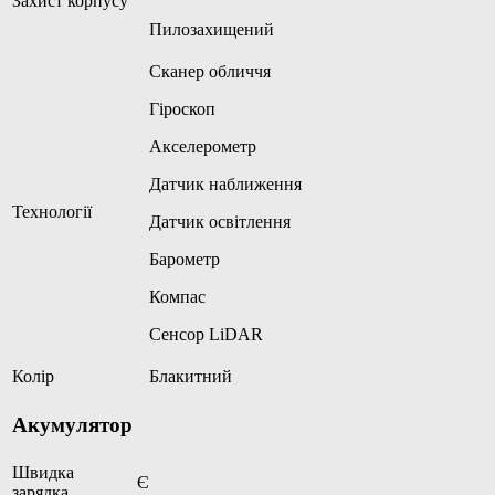
Захист корпусу
Пилозахищений
Сканер обличчя
Гіроскоп
Акселерометр
Датчик наближення
Технології
Датчик освітлення
Барометр
Компас
Сенсор LiDAR
Колір
Блакитний
Акумулятор
Швидка
Є
зарядка