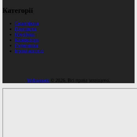
Категорії
Смартфони
Планшети
Ноутбуки
Компютери
Годинники
Ігрові консолі
Webwoodo
© 2026. Всі права захищено.