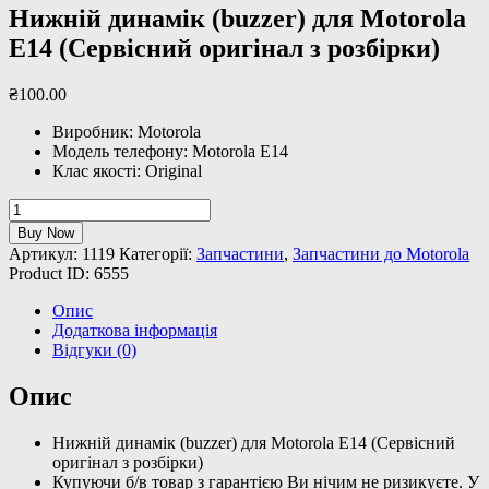
Нижній динамік (buzzer) для Motorola
E14 (Сервісний оригінал з розбірки)
₴
100
.
00
Виробник: Motorola
Модель телефону: Motorola E14
Клас якості: Original
Нижній
динамік
Buy Now
(buzzer)
Артикул:
1119
Категорії:
Запчастини
,
Запчастини до Motorola
для
Product ID:
6555
Motorola
E14
Опис
(Сервісний
Додаткова інформація
оригінал
Відгуки (0)
з
розбірки)
Опис
кількість
Нижній динамік (buzzer) для Motorola E14 (Сервісний
оригінал з розбірки)
Купуючи б/в товар з гарантією Ви нічим не ризикуєте. У