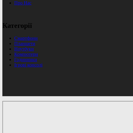
Про Нас
Категорії
Смартфони
Планшети
Ноутбуки
Компютери
Годинники
Ігрові консолі