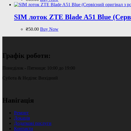
SIM лоток ZTE Blade A51 Blue (Серв
₴
50
.
00
Buy Now
Графік роботи:
Понеділок - Пятниця: 10:00 до 19:00
Субота & Неділя: Вихідний
Навігація
Ремонт
Локація
Додаткові послуги
Контакти