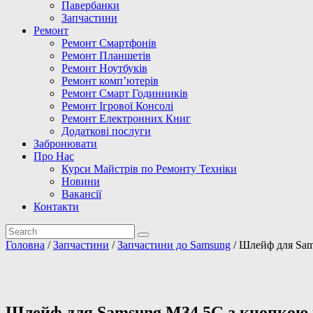
Павербанки
Запчастини
Ремонт
Ремонт Смартфонів
Ремонт Планшетів
Ремонт Ноутбуків
Ремонт комп’ютерів
Ремонт Смарт Годинників
Ремонт Ігрової Консолі
Ремонт Електронних Книг
Додаткові послуги
Забронювати
Про Нас
Курси Майстрів по Ремонту Техніки
Новини
Вакансії
Контакти
Головна
/
Запчастини
/
Запчастини до Samsung
/ Шлейф для Sams
Шлейф для Samsung M34 5G з кнопкою вк