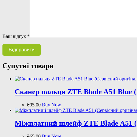
Ваш відгук
*
Супутні товари
Сканер пальця ZTE Blade A51 Blue (
₴
95
.
00
Buy Now
Міжплатний шлейф ZTE Blade A51 (С
₴
65
.
00
Buy Now