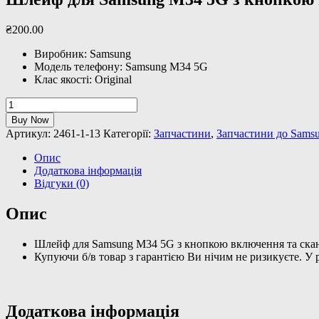
₴
200
.
00
Виробник: Samsung
Модель телефону: Samsung M34 5G
Клас якості: Original
Шлейф
для
Buy Now
Samsung
Артикул:
2461-1-13
Категорії:
Запчастини
,
Запчастини до Sams
M34
5G
Опис
з
Додаткова інформація
кнопкою
Відгуки (0)
включення
та
Опис
сканер
відбитка
Шлейф для Samsung M34 5G з кнопкою включення та сканер
пальця
Купуючи б/в товар з гарантією Ви нічим не ризикуєте. У
Dark
Blue
(Сервісний
оригінал
Додаткова інформація
з