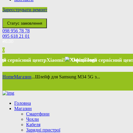
Зареєструвати ремонт
Статус замовлення
098 956 78 78
095 618 21 01
₴
0.00
0
сний центр
Xiaomi
!
Офіційний сервісний центр
Xiaomi
!
Home
Магазин
...
Шлейф для Samsung M34 5G з...
Головна
Магазин
Смартфони
Чохли
Кабеля
Зарядні пристрої