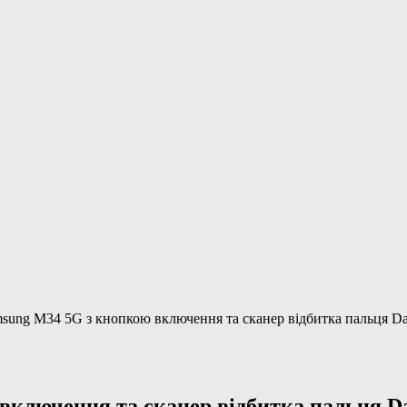
ung M34 5G з кнопкою включення та сканер відбитка пальця Dar
лючення та сканер відбитка пальця Dar