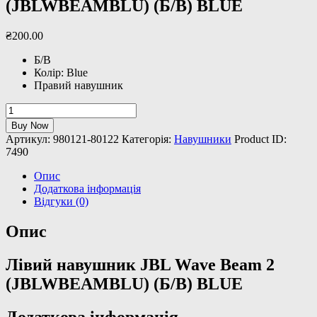
(JBLWBEAMBLU) (Б/В) BLUE
₴
200
.
00
Б/В
Колір: Blue
Правий навушник
Лівий
навушник
Buy Now
JBL
Артикул:
980121-80122
Категорія:
Навушники
Product ID:
Wave
7490
Beam
2
Опис
(JBLWBEAMBLU)
Додаткова інформація
(Б/
Відгуки (0)
В)
BLUE
Опис
кількість
Лівий навушник JBL Wave Beam 2
(JBLWBEAMBLU) (Б/В) BLUE
Додаткова інформація