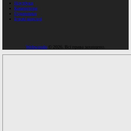
Ноутбуки
Компютери
Годинники
Ігрові консолі
Webwoodo
© 2026. Всі права захищено.