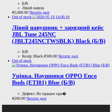
Б/В
Лівий навуш
₴
5,000
.
00
Читати далі
Out of stock
Лівий навушник + зарядний кейс
JBL Tune 245NC
(JBLT245NCTWSBLK) Black (Б/В)
Б/В
Колір: Black
₴
500
.
00
Читати далі
Out of stock
Уцінка. Наушники OPPO Enco
Buds (ETI81) Blue (Б/В)
Дефект: Не працює пра�
₴
200
.
00
Читати далі