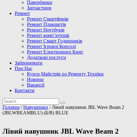
Павербанки
Запчастини
Ремонт
Ремонт Смартфонів
Ремонт Планшетів
Ремонт Ноутбуків
Ремонт комп’ютерів
Ремонт Смарт Годинників
Ремонт Ігрової Консолі
Ремонт Електронних Книг
Додаткові послуги
Забронювати
Про Нас
Курси Майстрів по Ремонту Техніки
Новини
Вакансії
Контакти
Головна
/
Навушники
/ Лівий навушник JBL Wave Beam 2
(JBLWBEAMBLU) (Б/В) BLUE
Лівий навушник JBL Wave Beam 2