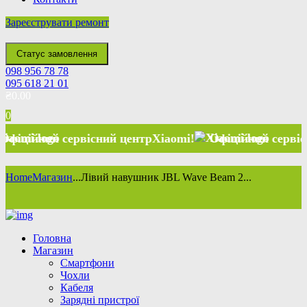
Зареєструвати ремонт
Статус замовлення
098 956 78 78
095 618 21 01
₴
0.00
0
йний сервісний центр
Xiaomi
!
Офіційний сервісний ц
Home
Магазин
...
Лівий навушник JBL Wave Beam 2...
Головна
Магазин
Смартфони
Чохли
Кабеля
Зарядні пристрої