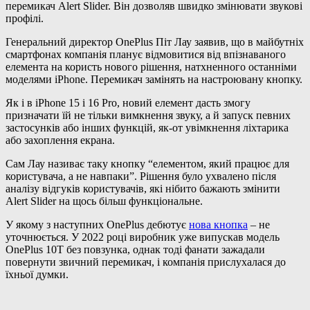
перемикач Alert Slider. Він дозволяв швидко змінювати звукові
профілі.
Генеральний директор OnePlus Піт Лау заявив, що в майбутніх
смартфонах компанія планує відмовитися від впізнаваного
елемента на користь нового рішення, натхненного останніми
моделями iPhone. Перемикач замінять на настроювану кнопку.
Як і в iPhone 15 і 16 Pro, новий елемент дасть змогу
призначати їй не тільки вимкнення звуку, а й запуск певних
застосунків або інших функцій, як-от увімкнення ліхтарика
або захоплення екрана.
Сам Лау називає таку кнопку “елементом, який працює для
користувача, а не навпаки”. Рішення було ухвалено після
аналізу відгуків користувачів, які нібито бажають змінити
Alert Slider на щось більш функціональне.
У якому з наступних OnePlus дебютує
нова кнопка
– не
уточнюється. У 2022 році виробник уже випускав модель
OnePlus 10T без повзунка, однак тоді фанати зажадали
повернути звичний перемикач, і компанія прислухалася до
їхньої думки.