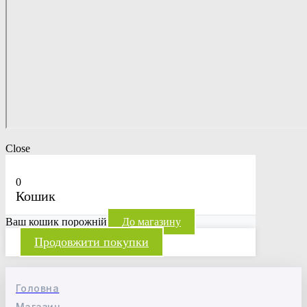
Close
0
Кошик
Ваш кошик порожній
До магазину
Продовжити покупки
Головна
Магазин