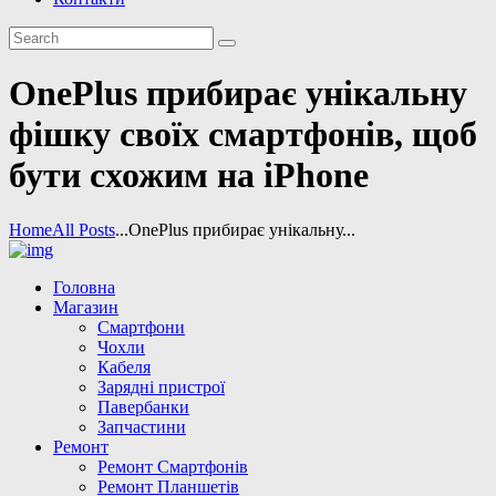
OnePlus прибирає унікальну
фішку своїх смартфонів, щоб
бути схожим на iPhone
Home
All Posts
...
OnePlus прибирає унікальну...
Головна
Магазин
Смартфони
Чохли
Кабеля
Зарядні пристрої
Павербанки
Запчастини
Ремонт
Ремонт Смартфонів
Ремонт Планшетів