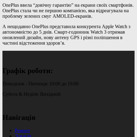
OnePlus ввела “довічну гарантію” на екрани своїх смартфонів.
OnePlus стала чи не першою компанією, яка відреагувала на
проблему зелених смуг AMOLED-екранів.
А нещодавно OnePlus представила конкурента Apple Watch з
автономністю до 5 днів. Смарт-годинник Watch 3 отримав
оновлений дизайн, нову антену GPS і різні поліпшення в
частині відстеження здоров’я.
Графік роботи:
Понеділок - Пятниця: 10:00 до 19:00
Субота & Неділя: Вихідний
Навігація
Ремонт
Локація