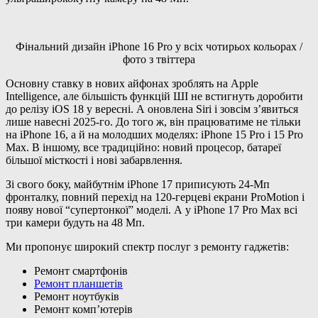
Фінальний дизайн iPhone 16 Pro у всіх чотирьох кольорах /
фото з твіттера
Основну ставку в нових айфонах зроблять на Apple
Intelligence, але більшість функцій ШІ не встигнуть доробити
до релізу iOS 18 у вересні. А оновлена Siri і зовсім з’явиться
лише навесні 2025-го. До того ж, він працюватиме не тільки
на iPhone 16, а й на молодших моделях: iPhone 15 Pro і 15 Pro
Max. В іншому, все традиційно: новий процесор, батареї
більшої місткості і нові забарвлення.
Зі свого боку, майбутнім iPhone 17 приписують 24-Мп
фронталку, повний перехід на 120-герцеві екрани ProMotion і
появу нової “супертонкої” моделі. А у iPhone 17 Pro Max всі
три камери будуть на 48 Мп.
Ми пропонує широкий спектр послуг з ремонту гаджетів:
Ремонт смартфонів
Ремонт планшетів
Ремонт ноутбуків
Ремонт комп’ютерів