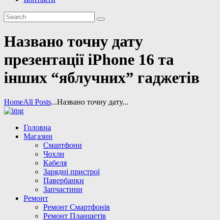
Названо точну дату
презентації iPhone 16 та
інших “яблучних” гаджетів
Home
All Posts
...
Названо точну дату...
Головна
Магазин
Смартфони
Чохли
Кабеля
Зарядні пристрої
Павербанки
Запчастини
Ремонт
Ремонт Смартфонів
Ремонт Планшетів