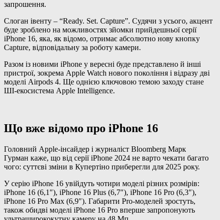
запрошення.
Слоган івенту – “Ready. Set. Capture”. Судячи з усього, акцент
буде зроблено на можливостях зйомки прийдешньої серії
iPhone 16, яка, як відомо, отримає абсолютно нову кнопку
Capture, відповідальну за роботу камери.
Разом із новими iPhone у вересні буде представлено й інші
пристрої, зокрема Apple Watch нового покоління і відразу дві
моделі Airpods 4. Ще однією ключовою темою заходу стане
ШІ-екосистема Apple Intelligence.
Що вже відомо про iPhone 16
Головний Apple-інсайдер і журналіст Bloomberg Марк
Гурман каже, що від серії iPhone 2024 не варто чекати багато
чого: суттєві зміни в Купертіно приберегли для 2025 року.
У серію iPhone 16 увійдуть чотири моделі різних розмірів:
iPhone 16 (6,1″), iPhone 16 Plus (6,7″), iPhone 16 Pro (6,3″),
iPhone 16 Pro Max (6,9″). Габарити Pro-моделей зростуть,
також обидві моделі iPhone 16 Pro вперше запропонують
ультраширококутну камеру на 48 Мп.