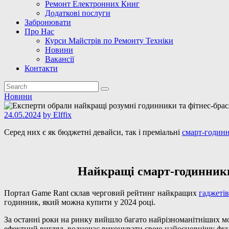
Ремонт Електронних Книг
Додаткові послуги
Забронювати
Про Нас
Курси Майстрів по Ремонту Техніки
Новини
Вакансії
Контакти
Новини
24.05.2024
by
Elffix
Серед них є як бюджетні девайси, так і преміальні
смарт-годин
Найкращі смарт-годинники
Портал Game Rant склав черговий рейтинг найкращих
гаджетів
годинник, який можна купити у 2024 році.
За останні роки на ринку вийшло багато найрізноманітніших мо
ефектний вигляд, водночас виконувати свою найосновнішу функ