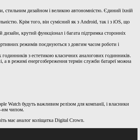
и, стильним дизайном і великою автономністю. Єдиний їхній
тю. Крім того, він сумісний як з Android, так і з iOS, що
 дизайн, крутий функціонал і багата підтримка сторонніх
ортивних режимів поєднуються з довгим часом роботи і
х годинників з естетикою класичних аналогових годинників.
, а в режимі енергозбереження термін служби батареї можна
le Watch будуть важливим релізом для компанії, і власники
3-нм чипом.
ть має аналог коліщатка Digital Crown.