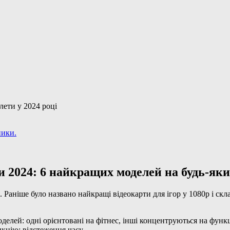
ники.
 2024: 6 найкращих моделей на будь-яки
. Раніше було названо найкращі відеокарти для ігор у 1080р і ск
делей: одні орієнтовані на фітнес, інші концентруються на функ
цію: відстеження часу.