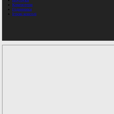
Ноутбуки
Компютери
Годинники
Ігрові консолі