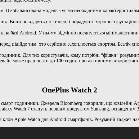
. Це збалансована модель з усіма необхідними характеристикам
 Вони не вдарять по кишені і порадують хорошою функціональніс
на базі Android. У ньому відмінно поєднуються мінімалістичний
ред підійде тим, хто серйозно захоплюється спортом. Безліч сп
одинник. Для тих користувачів, кому потрібні “фішки” розумни
евайс може працювати до 100 годин при активному використанні
OnePlus Watch 2
і смарт-годинники. Джерела Bloomberg говорили, що ювілейні App
 Galaxy Watch 7 стануть першим продуктом Samsung, оснащеним 
 клон Apple Watch для Android-смартфонів. Розумний гаджет наві