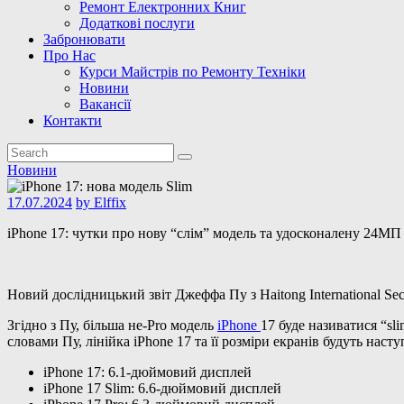
Ремонт Електронних Книг
Додаткові послуги
Забронювати
Про Нас
Курси Майстрів по Ремонту Техніки
Новини
Вакансії
Контакти
Новини
17.07.2024
by
Elffix
iPhone 17: чутки про нову “слім” модель та удосконалену 24М
Новий дослідницький звіт Джеффа Пу з Haitong International Secu
Згідно з Пу, більша не-Pro модель
iPhone
17 буде називатися “sl
словами Пу, лінійка iPhone 17 та її розміри екранів будуть наст
iPhone 17: 6.1-дюймовий дисплей
iPhone 17 Slim: 6.6-дюймовий дисплей