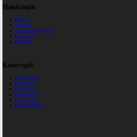
Навігація
Ремонт
Локація
Додаткові послуги
Контакти
Про Нас
Категорії
Смартфони
Планшети
Ноутбуки
Компютери
Годинники
Ігрові консолі