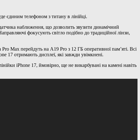
уде єдиним телефоном з титану в лінійці.
 датчика наближення, що дозволить звузити динамічний
Направляючі фокусують світло подібно до традиційної лінзи,
а Pro Max перейдуть на A19 Pro з 12 ГБ оперативної пам’яті. Всі
one 17 отримають дисплеї, які завжди увімкнені.
нійки iPhone 17, ймовірно, ще не викарбувані на камені навіть