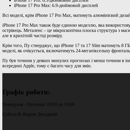
iPhone 17 Pro: 6.3-дюймовий дисплей
iPhone 17 Pro Max: 6.9-дюймовий дисплей
Всі моделі, крім iPhone 17 Pro Max, матимуть алюмінієвий дизай
iPhone 17 Pro Max також буде єдиною моделлю, яка використов
острівець. Металенс – це мікроскопічна плоска структура з мас
але в крихітній частці розміру.
Крім того, Пу стверджує, що iPhone 17 та 17 Slim матимуть 8 ГБ 
моделі, як очікується, включатимуть 24-мегапіксельну фронталь
Пу був точним у деяких минулих прогнозах і менш точним в інши
всередині Apple, тому є багато часу для змін.
Графік роботи:
Понеділок - Пятниця: 10:00 до 19:00
Субота & Неділя: Вихідний