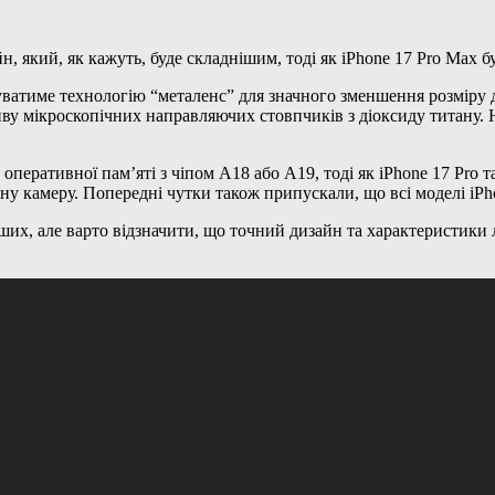
н, який, як кажуть, буде складнішим, тоді як iPhone 17 Pro Max б
уватиме технологію “металенс” для значного зменшення розміру
иву мікроскопічних направляючих стовпчиків з діоксиду титану. 
оперативної пам’яті з чіпом A18 або A19, тоді як iPhone 17 Pro т
ну камеру. Попередні чутки також припускали, що всі моделі iPh
х, але варто відзначити, що точний дизайн та характеристики лі