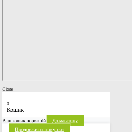
Close
0
Кошик
Ваш кошик порожній
До магазину
Продовжити покупки