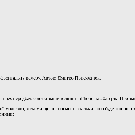
П фронтальну камеру. Автор: Дмитро Присяжнюк.
rities передбачає деякі зміни в лінійці iPhone на 2025 рік. Про з
im” моделлю, хоча ми ще не знаємо, наскільки вона буде тоншою за
упними: