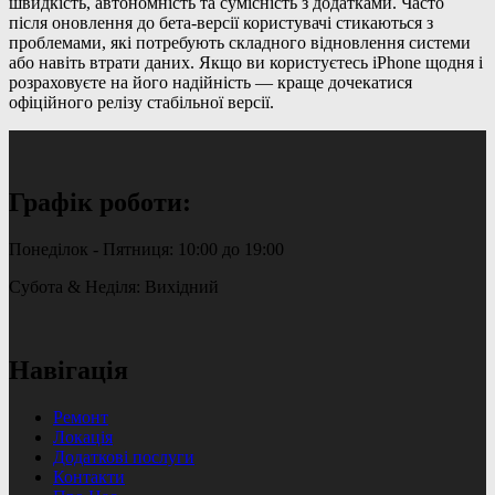
швидкість, автономність та сумісність з додатками. Часто
після оновлення до бета-версії користувачі стикаються з
проблемами, які потребують складного відновлення системи
або навіть втрати даних. Якщо ви користуєтесь iPhone щодня і
розраховуєте на його надійність — краще дочекатися
офіційного релізу стабільної версії.
Графік роботи:
Понеділок - Пятниця: 10:00 до 19:00
Субота & Неділя: Вихідний
Навігація
Ремонт
Локація
Додаткові послуги
Контакти