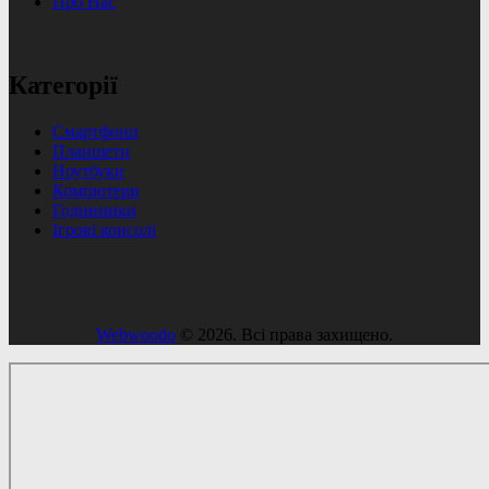
Про Нас
Категорії
Смартфони
Планшети
Ноутбуки
Компютери
Годинники
Ігрові консолі
Webwoodo
© 2026. Всі права захищено.