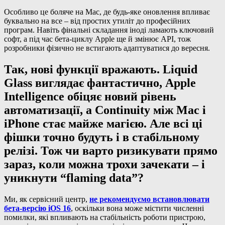
Особливо це боляче на Mac, де будь-яке оновлення впливає
буквально на все – від простих утиліт до професійних
програм. Навіть фінальні складання іноді ламають ключовий
софт, а під час бета-циклу Apple ще й змінює API, тож
розробники фізично не встигають адаптуватися до вересня.
Так, нові функції вражають. Liquid
Glass виглядає фантастично, Apple
Intelligence обіцяє новий рівень
автоматизації, а Continuity між Mac і
iPhone стає майже магією. Але всі ці
фішки точно будуть і в стабільному
релізі. Тож чи варто ризикувати прямо
зараз, коли можна трохи зачекати – і
уникнути “flaming data”?
Ми, як сервісний центр,
не рекомендуємо встановлювати
бета-версію iOS 16
, оскільки вона може містити численні
помилки, які впливають на стабільність роботи пристрою,