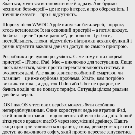
Здається, хочеться встановити все й одразу. Але будьмо
чесними: бета-версії – це не про інтерес, а про обережність. І
точніше сказати – про її відсутність.
Щороку після WWDC Apple випускає бета-версії, і щороку
хтось встановлює їх на основний пристрій – а потім шкодує.
Бо бета – це не “трохи раніше”, це полігон. Тут баги,
нестабільність, глюки, відсутність підтримки деяких функцій і
ризик втратити важливі дані чи доступ до самого пристрою.
Розробники це чудово розуміють. Саме тому в них окремі
пристрої – iPhone, iPad, Mac – виключно для тестування. Якщо
щось ламається, вони просто перевстановлюють систему й
рухаються далі. Але якщо зависне особистий смартфон чи
планшет – це вже серйозна проблема. Уявіть, вам потрібно
викликати таксі, а додаток Uklon або Uber не працює, не
бачить водіїв чи не показує тарифи. Ситуація цілком реальна
для бета версії.
iOS і macOS у тестових версіях можуть бути особливо
непередбачуваними. Один користувач ледь не втратив iPad,
який повністю завис – відновлення зайняло кілька днів. Інший
зіткнувся з крашем macOS через несумісний драйвер. Навіть
якщо пристрій залишається працездатним, ризикуєте втратити
доступ до важливого софту, який просто перестає запускатись.