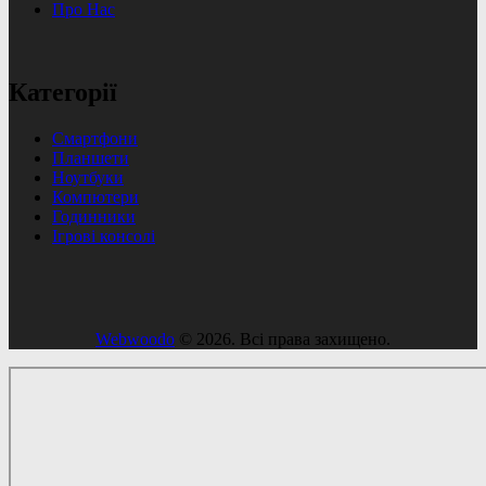
Про Нас
Категорії
Смартфони
Планшети
Ноутбуки
Компютери
Годинники
Ігрові консолі
Webwoodo
© 2026. Всі права захищено.