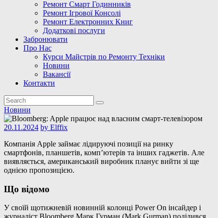
Ремонт Смарт Годинників
Ремонт Ігрової Консолі
Ремонт Електронних Книг
Додаткові послуги
Забронювати
Про Нас
Курси Майстрів по Ремонту Техніки
Новини
Вакансії
Контакти
Новини
20.11.2024
by
Elffix
Компанія Apple займає лідируючі позиції на ринку
смартфонів, планшетів, комп’ютерів та інших гаджетів. Але
виявляється, американський виробник планує вийти зі ще
однією пропозицією.
Що відомо
У своїй щотижневій новинній колонці Power On інсайдер і
журналіст Bloomberg Марк Гурман (Mark Gurman) поділився