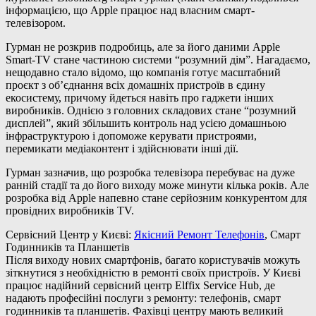
інформацією, що Apple працює над власним смарт-
телевізором.
Гурман не розкрив подробиць, але за його даними Apple
Smart-TV стане частиною системи “розумний дім”. Нагадаємо,
нещодавно стало відомо, що компанія готує масштабний
проєкт з об’єднання всіх домашніх пристроїв в єдину
екосистему, причому йдеться навіть про гаджети інших
виробників. Однією з головних складових стане “розумний
дисплей”, який збільшить контроль над усією домашньою
інфраструктурою і допоможе керувати пристроями,
перемикати медіаконтент і здійснювати інші дії.
Гурман зазначив, що розробка телевізора перебуває на дуже
ранній стадії та до його виходу може минути кілька років. Але
розробка від Apple напевно стане серйозним конкурентом для
провідних виробників TV.
Сервісний Центр у Києві:
Якісний Ремонт Телефонів
, Смарт
Годинників та Планшетів
Після виходу нових смартфонів, багато користувачів можуть
зіткнутися з необхідністю в ремонті своїх пристроїв. У Києві
працює надійний сервісний центр Elffix Service Hub, де
надають професійні послуги з ремонту: телефонів, смарт
годинників та планшетів. Фахівці центру мають великий