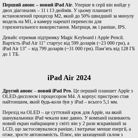
Перший анонс – новий iPad Air
. Уперше в серії він вийде у
двох діагоналях – 11 і 13 дюймів. У цьому планшеті
встановлений процесор M2, який до 50% швидший за минулу
модель на M1, а камеру нарешті перенесли для
горизонтального використання. Матриця, як і раніше, IPS.
Девайс отримав підтримку Magic Keyboard і Apple Pencil.
Вартість iPad Air 11″ стартує від 599 доларів (~23 000 грн), а
iPad Air 13″ – від 799 доларів (~31 000 грн). Пам’ять від 128 ГБ
до 1 ТБ.
iPad Air 2024
Другий анонс
–
новий iPad Pro
. Це перший планшет Apple з
OLED-дисплеєм і процесором M4. А корпус пристрою став
найтоншим, який будь-коли був у iPad – всього 5,1 мм.
Перехід на OLED – це суттєвий крок для Apple, на який
шанувальники iPad чекали вже давно. У компанії називають
новий екран найкращим у світі: він у 2 рази яскравіший за
LCD, що застосовувалися раніше, і витрачає менше енергії, а
отже, зросте автономність. Плюс, він захищений склом з