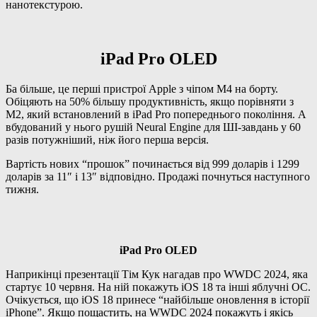
нанотекстурою.
iPad Pro OLED
Ба більше, це перші пристрої Apple з чіпом M4 на борту.
Обіцяють на 50% більшу продуктивність, якщо порівняти з
M2, який встановлений в iPad Pro попереднього покоління. А
вбудований у нього рушій Neural Engine для ШІ-завдань у 60
разів потужніший, ніж його перша версія.
Вартість нових “прошок” починається від 999 доларів і 1299
доларів за 11″ і 13″ відповідно. Продажі почнуться наступного
тижня.
iPad Pro OLED
Наприкінці презентації Тім Кук нагадав про WWDC 2024, яка
стартує 10 червня. На ній покажуть iOS 18 та інші яблучні ОС.
Очікується, що iOS 18 принесе “найбільше оновлення в історії
iPhone”. Якщо пощастить, на WWDC 2024 покажуть і якісь