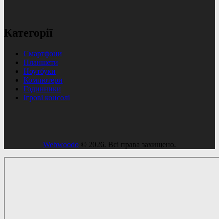
Категорії
Смартфони
Планшети
Ноутбуки
Компютери
Годинники
Ігрові консолі
Webwoodo
© 2026. Всі права захищено.