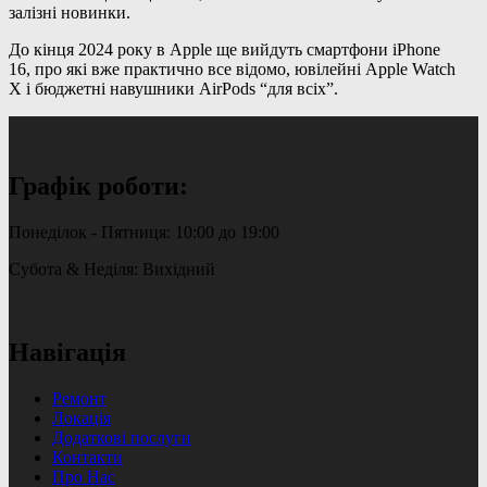
залізні новинки.
До кінця 2024 року в Apple ще вийдуть смартфони iPhone
16, про які вже практично все відомо, ювілейні Apple Watch
X і бюджетні навушники AirPods “для всіх”.
Графік роботи:
Понеділок - Пятниця: 10:00 до 19:00
Субота & Неділя: Вихідний
Навігація
Ремонт
Локація
Додаткові послуги
Контакти
Про Нас