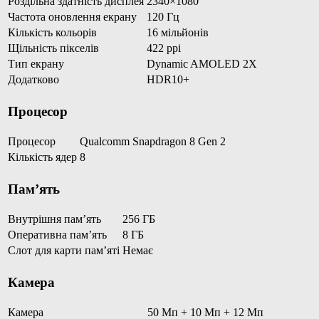
Роздільна здатність дисплея
2340×1080
Частота оновлення екрану
120 Гц
Кількість кольорів
16 мільйонів
Щільність пікселів
422 ppi
Тип екрану
Dynamic AMOLED 2X
Додатково
HDR10+
Процесор
Процесор
Qualcomm Snapdragon 8 Gen 2
Кількість ядер
8
Пам’ять
Внутрішня пам’ять
256 ГБ
Оперативна пам’ять
8 ГБ
Слот для карти пам’яті
Немає
Камера
Камера
50 Мп + 10 Мп + 12 Мп