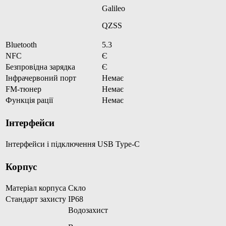
Galileo
QZSS
Bluetooth
5.3
NFC
Є
Безпровідна зарядка
Є
Інфрачервоний порт
Немає
FM-тюнер
Немає
Функція рації
Немає
Інтерфейси
Інтерфейси і підключення
USB Type-C
Корпус
Матеріал корпуса
Скло
Стандарт захисту
IP68
Водозахист