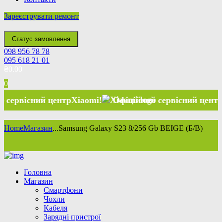
Зареєструвати ремонт
Статус замовлення
098 956 78 78
095 618 21 01
₴
0.00
0
й центр
Xiaomi
!
Офіційний сервісний центр
Xiaomi
!
Home
Магазин
...
Samsung Galaxy S23 8/256 Gb BEIGE (Б/В)
Головна
Магазин
Смартфони
Чохли
Кабеля
Зарядні пристрої