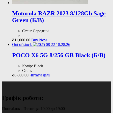
Motorola RAZR 2023 8/128Gb Sage
Green (Б/В)
Стан: Середній
₴
11,000
.
00
Buy Now
Out of stock
POCO X6 5G 8/256 GB Black (Б/В)
Колір: Black
Стан:
₴
6,800
.
00
Читати далі
Графік роботи:
Понеділок - Пятниця: 10:00 до 19:00