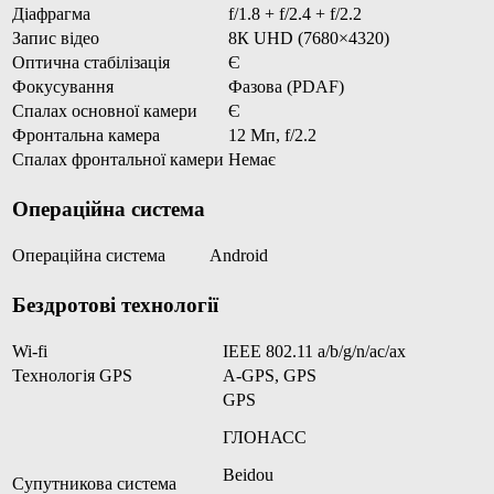
Діафрагма
f/1.8 + f/2.4 + f/2.2
Запис відео
8К UHD (7680×4320)
Оптична стабілізація
Є
Фокусування
Фазова (PDAF)
Спалах основної камери
Є
Фронтальна камера
12 Мп, f/2.2
Спалах фронтальної камери
Немає
Операційна система
Операційна система
Android
Бездротові технології
Wi-fi
IEEE 802.11 a/b/g/n/ac/ax
Технологія GPS
A-GPS, GPS
GPS
ГЛОНАСС
Beidou
Супутникова система