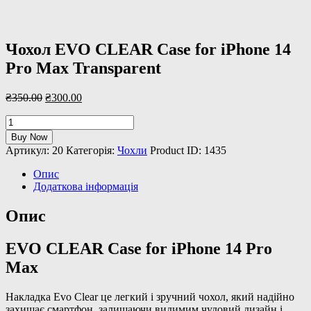
Чохол EVO CLEAR Case for iPhone 14
Pro Max Transparent
Оригінальна
Поточна
₴
350
.
00
₴
300
.
00
ціна:
ціна:
Чохол
₴350
.
00
.
₴300
.
00
.
EVO
Buy Now
CLEAR
Артикул:
20
Категорія:
Чохли
Product ID:
1435
Case
for
Опис
iPhone
Додаткова інформація
14
Pro
Опис
Max
Transparent
EVO CLEAR Case for iPhone 14 Pro
кількість
Max
Накладка Evo Clear це легкий і зручний чохол, який надійно
захищає смартфон, залишаючи видимим чудовий дизайн і