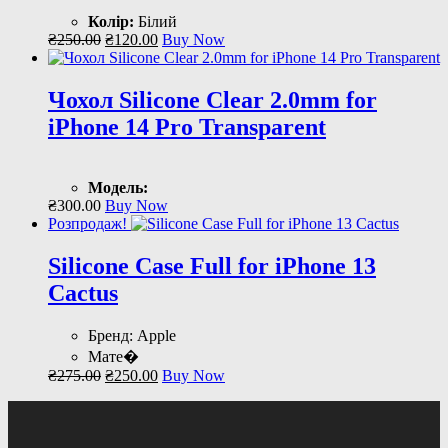
Колір:
Білий
Оригінальна
Поточна
₴
250
.
00
₴
120
.
00
Buy Now
ціна:
ціна:
₴250
.
00
.
₴120
.
00
.
Чохол Silicone Clear 2.0mm for
iPhone 14 Pro Transparent
Модель:
₴
300
.
00
Buy Now
Розпродаж!
Silicone Case Full for iPhone 13
Cactus
Бренд: Apple
Мате�
Оригінальна
Поточна
₴
275
.
00
₴
250
.
00
Buy Now
ціна:
ціна:
₴275
.
00
.
₴250
.
00
.